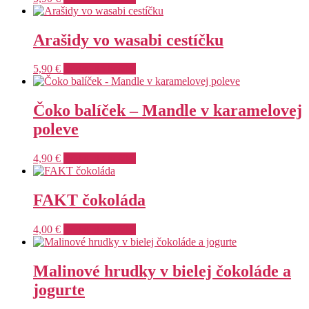
Arašidy vo wasabi cestíčku
5,90
€
Pridať do košíka
Čoko balíček – Mandle v karamelovej
poleve
4,90
€
Pridať do košíka
FAKT čokoláda
4,00
€
Pridať do košíka
Malinové hrudky v bielej čokoláde a
jogurte