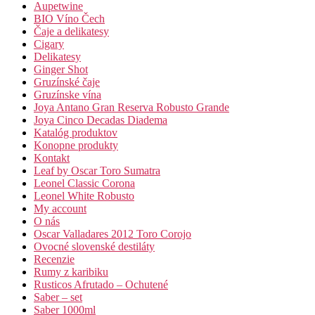
Aupetwine
BIO Víno Čech
Čaje a delikatesy
Cigary
Delikatesy
Ginger Shot
Gruzínské čaje
Gruzínske vína
Joya Antano Gran Reserva Robusto Grande
Joya Cinco Decadas Diadema
Katalóg produktov
Konopne produkty
Kontakt
Leaf by Oscar Toro Sumatra
Leonel Classic Corona
Leonel White Robusto
My account
O nás
Oscar Valladares 2012 Toro Corojo
Ovocné slovenské destiláty
Recenzie
Rumy z karibiku
Rusticos Afrutado – Ochutené
Saber – set
Saber 1000ml