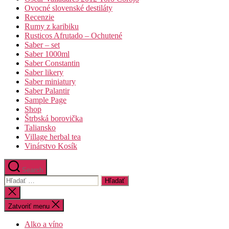
Ovocné slovenské destiláty
Recenzie
Rumy z karibiku
Rusticos Afrutado – Ochutené
Saber – set
Saber 1000ml
Saber Constantin
Saber likery
Saber miniatury
Saber Palantir
Sample Page
Shop
Štrbská borovička
Taliansko
Village herbal tea
Vinárstvo Kosík
Search
Vyhľadať:
Zatvoriť
vyhľadávanie
Zatvoriť menu
Alko a víno