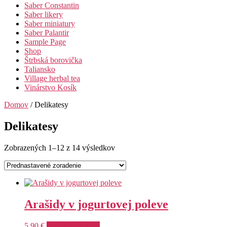
Saber Constantin
Saber likery
Saber miniatury
Saber Palantir
Sample Page
Shop
Štrbská borovička
Taliansko
Village herbal tea
Vinárstvo Kosík
Domov
/ Delikatesy
Delikatesy
Zobrazených 1–12 z 14 výsledkov
Arašidy v jogurtovej poleve
5,90
€
Pridať do košíka