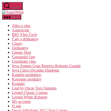
Preskočiť
Search
na
AupetWine
obsah
Menu
Alko a víno
Aupetwine
BIO Víno Čech
Čaje a delikatesy
Cigary
Delikatesy
Ginger Shot
Gruzínské čaje
Gruzínske vína
Joya Antano Gran Reserva Robusto Grande
Joya Cinco Decadas Diadema
Katalóg produktov
Konopne produkty
Kontakt
Leaf by Oscar Toro Sumatra
Leonel Classic Corona
Leonel White Robusto
My account
O nás
Oscar Valladares 2012 Toro Corojo