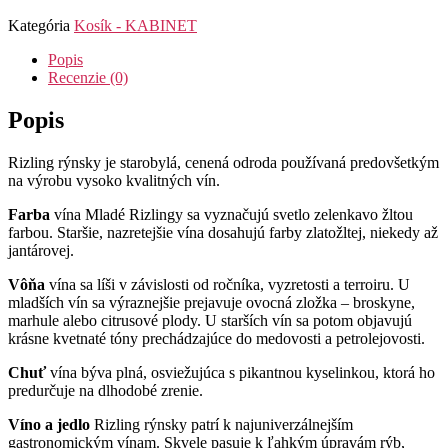
Kategória
Kosík - KABINET
Popis
Recenzie (0)
Popis
Rizling rýnsky je starobylá, cenená odroda používaná predovšetkým
na výrobu vysoko kvalitných vín.
Farba
vína Mladé Rizlingy sa vyznačujú svetlo zelenkavo žltou
farbou. Staršie, nazretejšie vína dosahujú farby zlatožltej, niekedy až
jantárovej.
Vôňa
vína sa líši v závislosti od ročníka, vyzretosti a terroiru. U
mladších vín sa výraznejšie prejavuje ovocná zložka – broskyne,
marhule alebo citrusové plody. U starších vín sa potom objavujú
krásne kvetnaté tóny prechádzajúce do medovosti a petrolejovosti.
Chuť
vína býva plná, osviežujúca s pikantnou kyselinkou, ktorá ho
predurčuje na dlhodobé zrenie.
Víno a jedlo
Rizling rýnsky patrí k najuniverzálnejším
gastronomickým vínam. Skvele pasuje k ľahkým úpravám rýb,