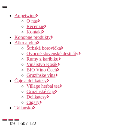
Aupetwine
O nás
Recenzie
Kontakt
Konopne produkty
Alko a víno
Štrbská borovička
Ovocné slovenské destiláty
Rumy z karibiku
Vinárstvo Kosík
BIO Víno Čech
Gruzínske vína
Čaje a delikatesy
Village herbal tea
Gruzínské čaje
Delikatesy
Cigary
Taliansko
0911 607 122