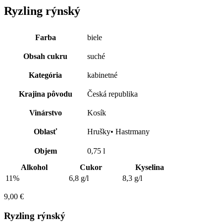
Ryzling rýnský
Farba
biele
Obsah cukru
suché
Kategória
kabinetné
Krajina pôvodu
Česká republika
Vinárstvo
Kosík
Oblasť
Hrušky• Hastrmany
Objem
0,75 l
Alkohol
Cukor
Kyselina
11%
6,8 g/l
8,3 g/l
9,00
€
Ryzling rýnský