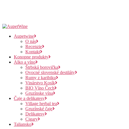
Preskočiť
na
obsah
Aupetwine
O nás
Recenzie
Kontakt
Konopne produkty
Alko a víno
Štrbská borovička
Ovocné slovenské destiláty
Rumy z karibiku
Vinárstvo Kosík
BIO Víno Čech
Gruzínske vína
Čaje a delikatesy
Village herbal tea
Gruzínské čaje
Delikatesy
Cigary
Taliansko